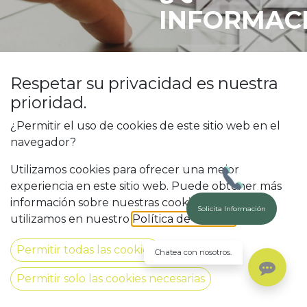
INFORMACIÓ
Respetar su privacidad es nuestra
prioridad.
¿Permitir el uso de cookies de este sitio web en el
navegador?
Utilizamos cookies para ofrecer una mejor
experiencia en este sitio web. Puede obtener más
información sobre nuestras cookies y cómo las
Solicita Información
¡Ponte en contacto con
utilizamos en nuestro
Política de Cookies
.
nosotros!
Permitir todas las cookies
Chatea con nosotros.
Permitir solo las cookies necesarias
Número de teléfono
*