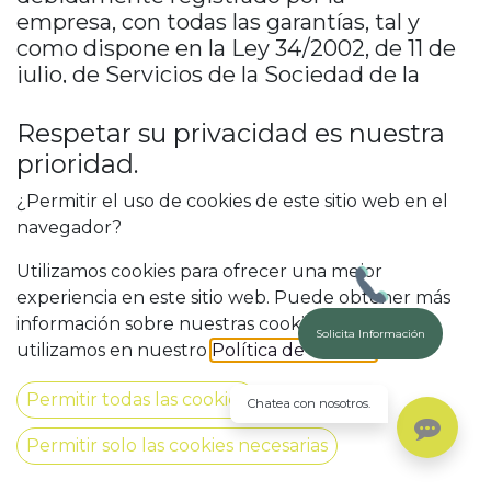
empresa, con todas las garantías, tal y
como dispone en la Ley 34/2002, de 11 de
julio, de Servicios de la Sociedad de la
Información y del Comercio Electrónico.
No obstante, se pone de manifiesto la
Respetar su privacidad es nuestra
plena adecuación de los presentes
prioridad.
Términos Legales a la normativa vigente
¿Permitir el uso de cookies de este sitio web en el
en materia de Protección de Datos,
navegador?
Comercio Electrónico, Condiciones
Contratación, Propiedad Intelectual y
Utilizamos cookies para ofrecer una mejor
demás disposiciones subsidiarias.
experiencia en este sitio web. Puede obtener más
información sobre nuestras cookies y cómo las
Solicita Información
utilizamos en nuestro
Política de Cookies
.
1. ACEPTACIÓN DE LOS TÉRMINOS
Permitir todas las cookies
Chatea con nosotros.
LEGALES
Permitir solo las cookies necesarias
A. El acceso a este sitio web o su
utilización en cualquier forma implica la