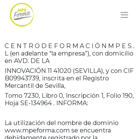
C E N T R O D E F O R M A C I Ó N M P E S .
L (en adelante “la empresa”), con domicilio
en AVD. DE LA
INNOVACIÓN 11 41020 (SEVILLA), y con CIF
B09943739, inscrita en el Registro
Mercantil de Sevilla,
Tomo 7230, Libro 0, Inscripción 1, Folio 190,
Hoja SE-134964 . INFORMA:
La utilización del nombre de dominio
www.mpeforma.com se encuentra
debidamente registrado por la