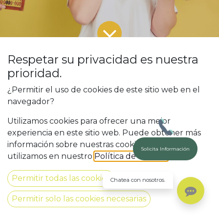
Respetar su privacidad es nuestra
prioridad.
Todos los blogs
Blog
¿Permitir el uso de cookies de este sitio web en el
Seis razones para elegir un grado superior y asegurar tu futuro laboral
navegador?
Utilizamos cookies para ofrecer una mejor
experiencia en este sitio web. Puede obtener más
información sobre nuestras cookies y cómo las
En el mundo laboral actual, la competitividad
Solicita Información
utilizamos en nuestro
Política de Cookies
.
y la especialización se han convertido en dos
elementos fundamentales para asegurar un
Permitir todas las cookies
Chatea con nosotros.
futuro profesional
exitoso. Ante este
Permitir solo las cookies necesarias
panorama, optar por un
grado superior de
Formación Profesional (FP)
se presenta como